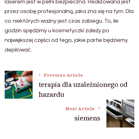
laserem jest w pełni bezpieczna. Realizowana jest
przez osobę profesjonalną, jaka zna się na tym. Dla
co niektórych ważny jest czas zabiegu. To, ile
godzin spędzimy u kosmetyczki zależy po
największej części od tego, jakie partie będziemy
depilować.
Post
Previous Article
terapia dla uzależnionego od
hazardu
Navigation
Next Article
siemens