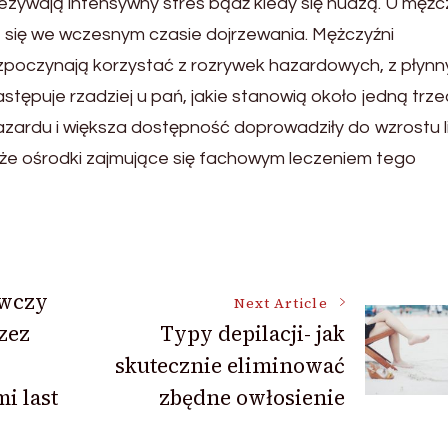
ezywają intensywny stres bądź kiedy się nudzą. U mężc
e się we wczesnym czasie dojrzewania. Mężczyźni
rozpoczynają korzystać z rozrywek hazardowych, z płyn
astępuje rzadziej u pań, jakie stanowią około jedną trze
zardu i większa dostępność doprowadziły do wzrostu l
akże ośrodki zajmujące się fachowym leczeniem tego
awczy
Next Article
zez
Typy depilacji- jak
skutecznie eliminować
i last
zbędne owłosienie