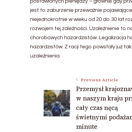
postawionych pieniędzy – głównie gdy prz
jest to zaburzenie przeważnie pojawiając
niejednokrotnie w wieku od 20 do 30 lat 
rozwojem tej zależności. Uzależnienie to n
chorobowych hazardzistów. Legalizacja ha
hazardzistów. Z racji tego powstały już t
uzależnienia.
Post
Previous Article
Przemysł krajozn
w naszym kraju pr
Navigation
cały czas nęcą
świetnymi podażam
minute