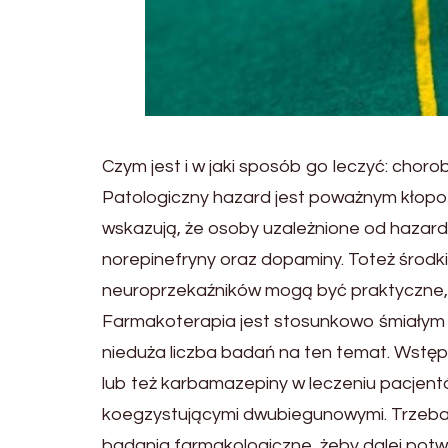
Czym jest i w jaki sposób go leczyć: choro
Patologiczny hazard jest poważnym kłopo
wskazują, że osoby uzależnione od hazardu
norepinefryny oraz dopaminy. Toteż środki
neuroprzekaźników mogą być praktyczne, je
Farmakoterapia jest stosunkowo śmiałym p
nieduża liczba badań na ten temat. Wstęp
lub też karbamazepiny w leczeniu pacjent
koegzystującymi dwubiegunowymi. Trzeba
badania farmakologiczne, żeby dalej potw