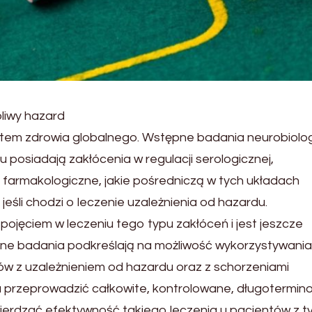
bliwy hazard
tem zdrowia globalnego. Wstępne badania neurobiolo
 posiadają zakłócenia w regulacji serologicznej,
 farmakologiczne, jakie pośredniczą w tych układach
śli chodzi o leczenie uzależnienia od hazardu.
ojęciem w leczeniu tego typu zakłóceń i jest jeszcze
ne badania podkreślają na możliwość wykorzystywania 
ów z uzależnieniem od hazardu oraz z schorzeniami
 przeprowadzić całkowite, kontrolowane, długotermin
ierdzać efektywność takiego leczenia u pacjentów z t