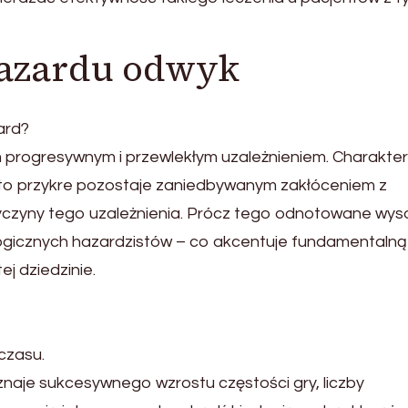
hazardu odwyk
ard?
progresywnym i przewlekłym uzależnieniem. Charakter
e to przykre pozostaje zaniedbywanym zakłóceniem z
zyczyny tego uzależnienia. Prócz tego odnotowane wys
ogicznych hazardzistów – co akcentuje fundamentalną
j dziedzinie.
czasu.
aje sukcesywnego wzrostu częstości gry, liczby