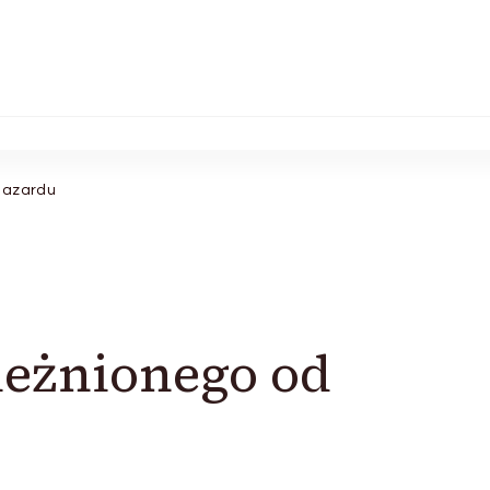
 hazardu
ależnionego od