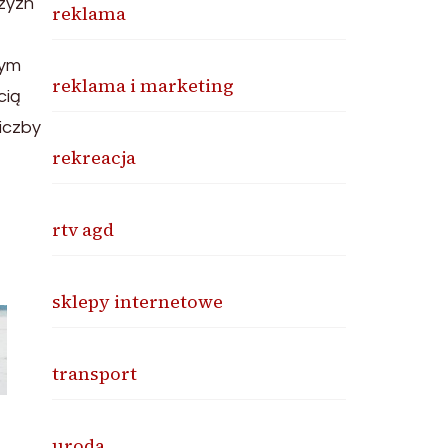
zyzn
reklama
nym
reklama i marketing
cią
iczby
rekreacja
rtv agd
sklepy internetowe
transport
uroda