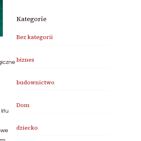
Kategorie
Bez kategorii
biznes
giczne
budownictwo
Dom
litu
dziecko
owe
ym