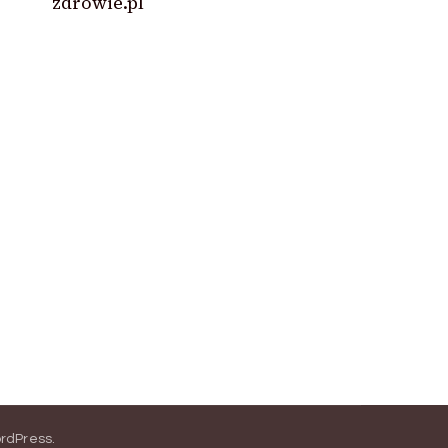
zdrowie.pl
rdPress
.