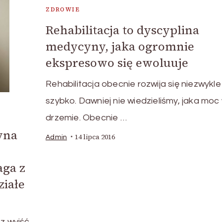
ZDROWIE
Rehabilitacja to dyscyplina
medycyny, jaka ogromnie
ekspresowo się ewoluuje
Rehabilitacja obecnie rozwija się niezwykle
szybko. Dawniej nie wiedzieliśmy, jaka moc 
drzemie. Obecnie …
yna
14 lipca 2016
Admin
aga z
iałe
 z wyjść