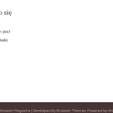
 się
n jest
ielki
Blossom Magazine | Developed By
Blossom Themes
.
Powered by
Wo