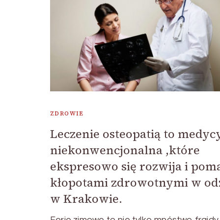
ZDROWIE
Leczenie osteopatią to medyc
niekonwencjonalna ,które
ekspresowo się rozwija i pom
kłopotami zdrowotnymi w odz
w Krakowie.
Ferie zimowe to nie tylko mnóstwo frajdy