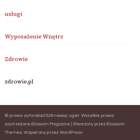
usługi
Wyposażenie Wnętrz
Zdrowie
zdrowie.pl
© prawa autorskie2026
newsy ugier
. Wszelkie prawa
zastrzeżone.
Blossom Magazine | Stworzony przez
Blossom
Themes
.
Wspierany przez
WordPress
.