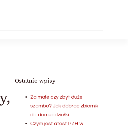
Ostatnie wpisy
y,
Za małe czy zbyt duże
szambo? Jak dobrać zbiornik
do domu i działki.
Czym jest atest PZH w