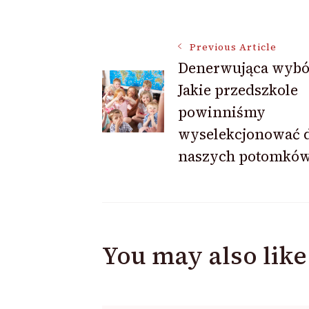
Post
Previous Article
Denerwująca wybó
Jakie przedszkole
Navigation
powinniśmy
wyselekcjonować 
naszych potomkó
You may also like