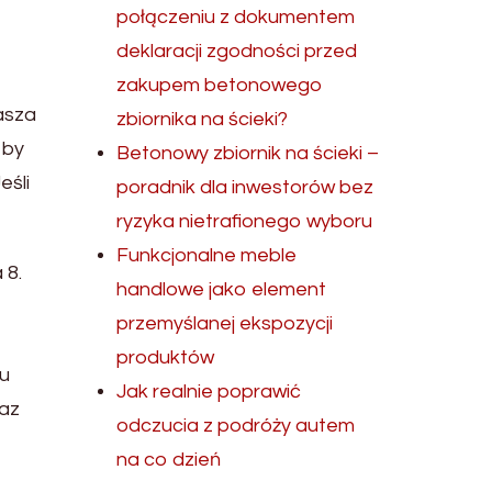
połączeniu z dokumentem
deklaracji zgodności przed
zakupem betonowego
asza
zbiornika na ścieki?
 by
Betonowy zbiornik na ścieki –
eśli
poradnik dla inwestorów bez
ryzyka nietrafionego wyboru
Funkcjonalne meble
 8.
handlowe jako element
przemyślanej ekspozycji
produktów
du
Jak realnie poprawić
raz
odczucia z podróży autem
na co dzień