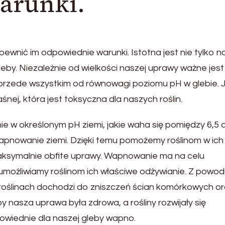
arunki.
ewnić im odpowiednie warunki. Istotna jest nie tylko n
leby. Niezależnie od wielkości naszej uprawy ważne jest
przede wszystkim od równowagi poziomu pH w glebie. J
nej, która jest toksyczna dla naszych roślin.
nie w określonym pH ziemi, jakie waha się pomiędzy 6,5 a
apnowanie ziemi. Dzięki temu pomożemy roślinom w ich
ksymalnie obfite uprawy. Wapnowanie ma na celu
 umożliwiamy roślinom ich właściwe odżywianie. Z powo
roślinach dochodzi do zniszczeń ścian komórkowych o
by nasza uprawa była zdrowa, a rośliny rozwijały się
owiednie dla naszej gleby wapno.