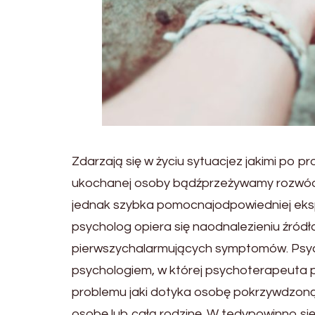
Zdarzają się w życiu sytuacjez jakimi po p
ukochanej osoby bądźprzeżywamy rozwód z
jednak szybka pomocnajodpowiedniej eksp
psycholog opiera się naodnalezieniu źró
pierwszychalarmujących symptomów. Psyc
psychologiem, w której psychoterapeuta
problemu jaki dotyka osobę pokrzywdzoną.
osobę lub całą rodzinę. W tedypowinno się