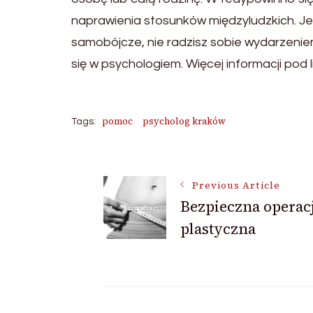
naprawienia stosunków międzyludzkich. Jeśli
samobójcze, nie radzisz sobie wydarzenie
się w psychologiem. Więcej informacji pod l
pomoc
psycholog kraków
Tags:
Post
Previous Article
Bezpieczna operac
Navigation
plastyczna