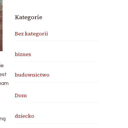
Kategorie
Bez kategorii
biznes
ie
budownictwo
est
 nam
Dom
dziecko
dną