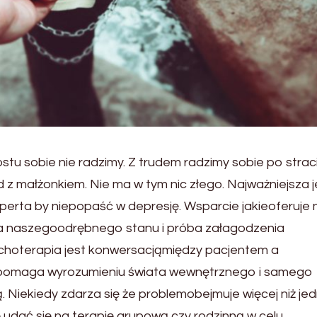
rostu sobie nie radzimy. Z trudem radzimy sobie po strac
 małżonkiem. Nie ma w tym nic złego. Najważniejsza j
erta by niepopaść w depresję. Wsparcie jakieoferuje
dła naszegoodrębnego stanu i próba załagodzenia
hoterapia jest konwersacjąmiędzy pacjentem a
 pomaga wyrozumieniu świata wewnętrznego i samego
 Niekiedy zdarza się że problemobejmuje więcej niż je
 udać się na terapię grupową czy rodzinną w celu