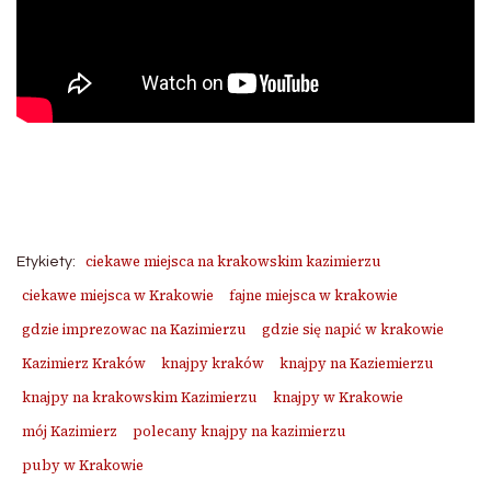
ciekawe miejsca na krakowskim kazimierzu
Etykiety:
ciekawe miejsca w Krakowie
fajne miejsca w krakowie
gdzie imprezowac na Kazimierzu
gdzie się napić w krakowie
Kazimierz Kraków
knajpy kraków
knajpy na Kaziemierzu
knajpy na krakowskim Kazimierzu
knajpy w Krakowie
mój Kazimierz
polecany knajpy na kazimierzu
puby w Krakowie