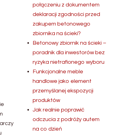
połączeniu z dokumentem
deklaracji zgodności przed
zakupem betonowego
zbiornika na ścieki?
Betonowy zbiornik na ścieki –
poradnik dla inwestorów bez
ryzyka nietrafionego wyboru
Funkcjonalne meble
handlowe jako element
przemyślanej ekspozycji
produktów
ie
Jak realnie poprawić
ym
odczucia z podróży autem
tarczy
na co dzień
u