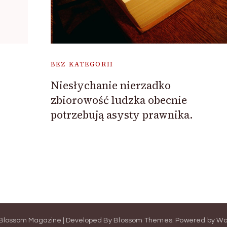
BEZ KATEGORII
w
Niesłychanie nierzadko
zbiorowość ludzka obecnie
potrzebują asysty prawnika.
Blossom Magazine | Developed By
Blossom Themes
.
Powered by
Wo