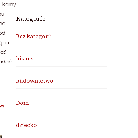
zukamy
ku
Kategorie
nej
 od
Bez kategorii
jąca
zać
biznes
 udać
i
budownictwo
Dom
ów
dziecko