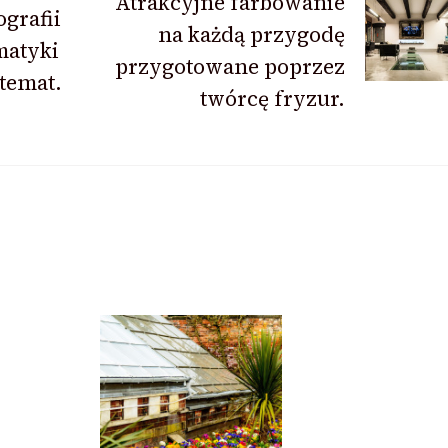
Atrakcyjne farbowanie
ografii
na każdą przygodę
matyki
przygotowane poprzez
temat.
twórcę fryzur.