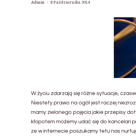
Admin
8 Października 2014
W życiu zdarzają się różne sytuacje, cza
Niestety prawo na ogół jest raczej niezroz
mamy zielonego pojęcia jakie przepisy d
kłopotem możemy udać się do kancelari p
ze w internecie poszukamy tetu nas nurtu