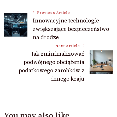
Post
Previous Article
Innowacyjne technologie
zwiększające bezpieczeństwo
Navigation
na drodze
Next Article
Jak zminimalizować
podwójnego obciążenia
podatkowego zarobków z
innego kraju
You may also like