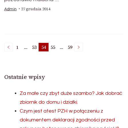
27 grudnia 2014
Admin
Nawigacja
1
…
53
54
55
…
59
Page
Page
Page
Page
Page
po
Ostatnie wpisy
wpisach
Za małe czy zbyt duże szambo? Jak dobrać
zbiornik do domu i działki.
Czym jest atest PZH w połączeniu z
dokumentem deklaracji zgodności przed