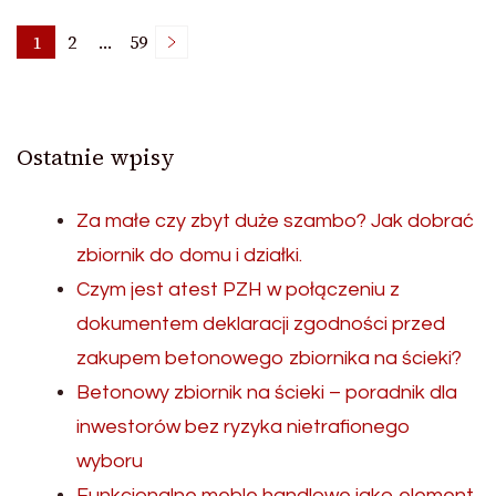
Nawigacja
1
2
…
59
Page
Page
Page
po
Ostatnie wpisy
wpisach
Za małe czy zbyt duże szambo? Jak dobrać
zbiornik do domu i działki.
Czym jest atest PZH w połączeniu z
dokumentem deklaracji zgodności przed
zakupem betonowego zbiornika na ścieki?
Betonowy zbiornik na ścieki – poradnik dla
inwestorów bez ryzyka nietrafionego
wyboru
Funkcjonalne meble handlowe jako element